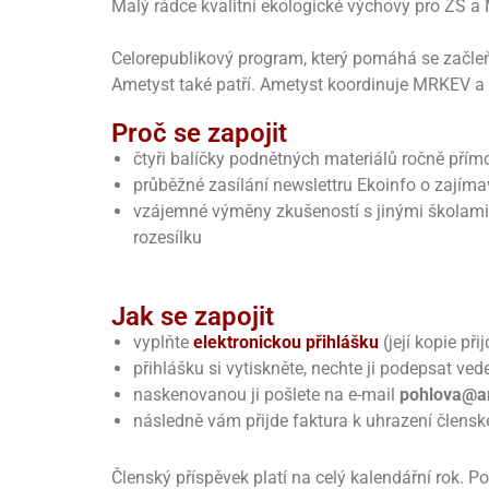
Malý rádce kvalitní ekologické výchovy pro ZŠ a
Celorepublikový program, který pomáhá se začl
Ametyst také patří. Ametyst koordinuje MRKEV a
Proč se zapojit
čtyři balíčky podnětných materiálů ročně přím
průběžné zasílání newslettru Ekoinfo o zají
vzájemné výměny zkušeností s jinými školami
rozesílku
Jak se zapojit
vyplňte
elektronickou přihlášku
(její kopie př
přihlášku si vytiskněte, nechte ji podepsat ved
naskenovanou ji pošlete na e-mail
pohlova@a
následně vám přijde faktura k uhrazení člens
Členský příspěvek platí na celý kalendářní rok.