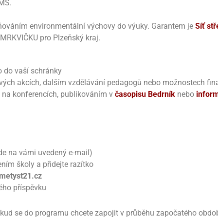
 MŠ.
eňováním environmentální výchovy do výuky. Garantem je
Síť st
 MRKVIČKU pro Plzeňský kraj.
o do vaší schránky
mavých akcích, dalším vzdělávání pedagogů nebo možnostech fin
 na konferencích, publikováním v
časopisu Bedrník
nebo
infor
ijde na vámi uvedený e-mail)
ením školy a přidejte razítko
metyst21.cz
kého příspěvku
 Pokud se do programu chcete zapojit v průběhu započatého obdo