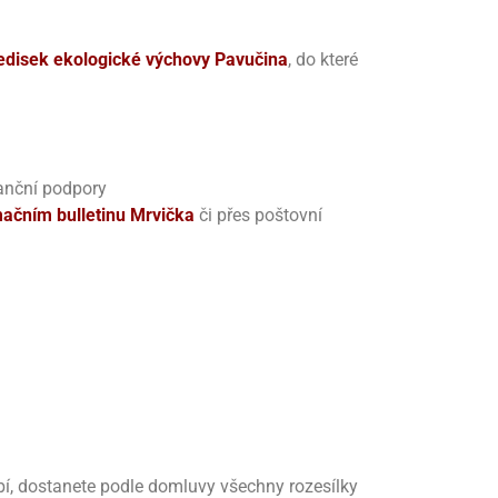
ředisek ekologické výchovy Pavučina
, do které
anční podpory
mačním bulletinu Mrvička
či přes poštovní
bí, dostanete podle domluvy všechny rozesílky