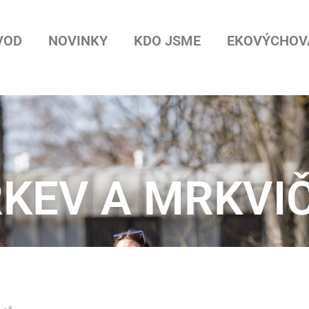
VOD
NOVINKY
KDO JSME
EKOVÝCHOV
KEV A MRKVI