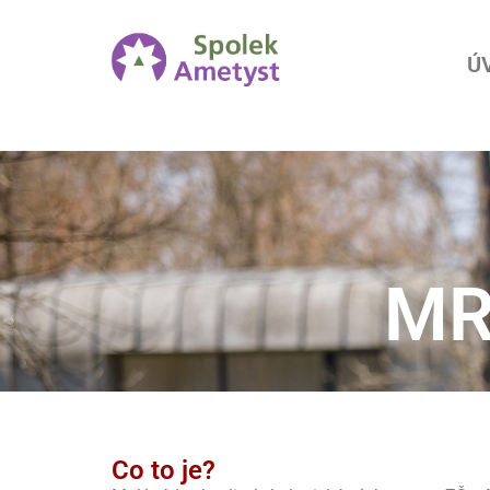
Ú
MR
Co to je?