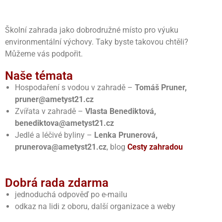
Školní zahrada jako dobrodružné místo pro výuku
environmentální výchovy. Taky byste takovou chtěli?
Můžeme vás podpořit.
Naše témata
Hospodaření s vodou v zahradě –
Tomáš Pruner,
pruner@ametyst21.cz
Zvířata v zahradě –
Vlasta Benediktová,
benediktova@ametyst21.cz
Jedlé a léčivé byliny –
Lenka Prunerová,
prunerova@ametyst21.cz
, blog
Cesty zahradou
Dobrá rada zdarma
jednoduchá odpověď po e-mailu
odkaz na lidi z oboru, další organizace a weby