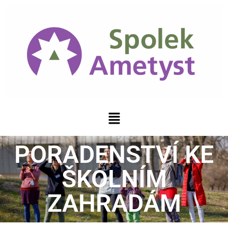
PORADENSTVÍ KE
ŠKOLNÍM
ZAHRADÁM​