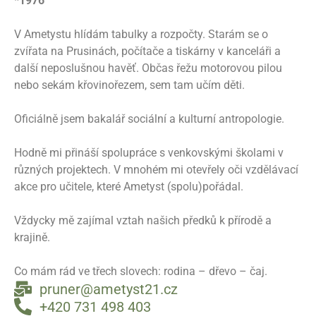
*1976
V Ametystu hlídám tabulky a rozpočty. Starám se o
zvířata na Prusinách, počítače a tiskárny v kanceláři a
další neposlušnou havěť. Občas řežu motorovou pilou
nebo sekám křovinořezem, sem tam učím děti.
Oficiálně jsem bakalář sociální a kulturní antropologie.
Hodně mi přináší spolupráce s venkovskými školami v
různých projektech. V mnohém mi otevřely oči vzdělávací
akce pro učitele, které Ametyst (spolu)pořádal.
Vždycky mě zajímal vztah našich předků k přírodě a
krajině.
Co mám rád ve třech slovech: rodina – dřevo – čaj.
pruner@ametyst21.cz
+420 731 498 403