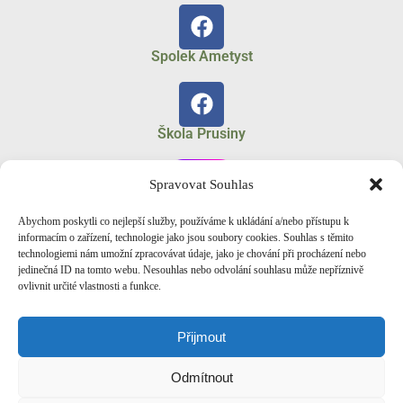
Spolek Ametyst
Škola Prusiny
Spravovat Souhlas
Abychom poskytli co nejlepší služby, používáme k ukládání a/nebo přístupu k
Spolek Ametyst
informacím o zařízení, technologie jako jsou soubory cookies. Souhlas s těmito
technologiemi nám umožní zpracovávat údaje, jako je chování při procházení nebo
jedinečná ID na tomto webu. Nesouhlas nebo odvolání souhlasu může nepříznivě
ovlivnit určité vlastnosti a funkce.
Fotogalerie Zonerama
Přijmout
Odmítnout