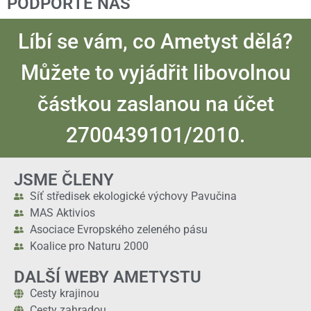
PODPOŘTE NÁS
Líbí se vám, co Ametyst dělá?
Můžete to vyjádřit libovolnou
částkou zaslanou na účet
2700439101/2010.
JSME ČLENY
Síť středisek ekologické výchovy Pavučina
MAS Aktivios
Asociace Evropského zeleného pásu
Koalice pro Naturu 2000
DALŠÍ WEBY AMETYSTU
Cesty krajinou
Cesty zahradou