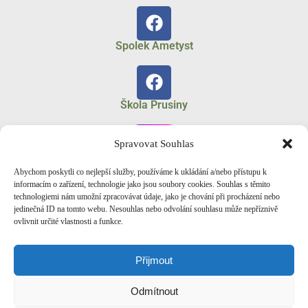
Spolek Ametyst
Škola Prusiny
Spravovat Souhlas
Abychom poskytli co nejlepší služby, používáme k ukládání a/nebo přístupu k
Spolek Ametyst
informacím o zařízení, technologie jako jsou soubory cookies. Souhlas s těmito
technologiemi nám umožní zpracovávat údaje, jako je chování při procházení nebo
jedinečná ID na tomto webu. Nesouhlas nebo odvolání souhlasu může nepříznivě
ovlivnit určité vlastnosti a funkce.
Fotogalerie Zonerama
Přijmout
Odmítnout