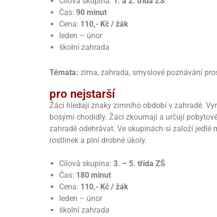
Cílová skupina:
1. a 2. třída ZŠ
Čas:
90 minut
Cena:
110,- Kč / žák
leden – únor
školní zahrada
Témata:
zima, zahrada, smyslové poznávání prostř
pro nejstarší
Žáci hledají znaky zimního období v zahradě. Vyr
bosými chodidly. Žáci zkoumají a určují pobytové 
zahradě odehrávat. Ve skupinách si založí jedlé m
rostlinek a plní drobné úkoly.
Cílová skupina:
3. – 5. třída ZŠ
Čas:
180 minut
Cena:
110,- Kč / žák
leden – únor
školní zahrada