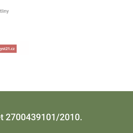
tliny
čet 2700439101/2010.