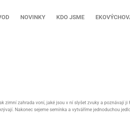
VOD
NOVINKY
KDO JSME
EKOVÝCHOV
jak zimní zahrada voní, jaké jsou v ní slyšet zvuky a poznávají j
ukrývají. Nakonec sejeme semínka a vytváříme jednoduchou jedlo