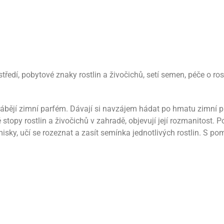
edí, pobytové znaky rostlin a živočichů, setí semen, péče o ros
ábějí zimní parfém. Dávají si navzájem hádat po hmatu zimní pří
stopy rostlin a živočichů v zahradě, objevují její rozmanitost.
isky, učí se rozeznat a zasít semínka jednotlivých rostlin. S po