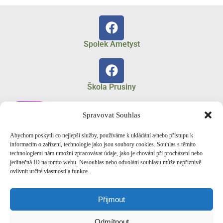
Spolek Ametyst
Škola Prusiny
Spravovat Souhlas
Abychom poskytli co nejlepší služby, používáme k ukládání a/nebo přístupu k
Spolek Ametyst
informacím o zařízení, technologie jako jsou soubory cookies. Souhlas s těmito
technologiemi nám umožní zpracovávat údaje, jako je chování při procházení nebo
jedinečná ID na tomto webu. Nesouhlas nebo odvolání souhlasu může nepříznivě
ovlivnit určité vlastnosti a funkce.
Fotogalerie Zonerama
Přijmout
Odmítnout