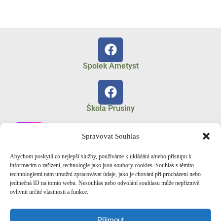
Spolek Ametyst
Škola Prusiny
Spravovat Souhlas
Abychom poskytli co nejlepší služby, používáme k ukládání a/nebo přístupu k
Spolek Ametyst
informacím o zařízení, technologie jako jsou soubory cookies. Souhlas s těmito
technologiemi nám umožní zpracovávat údaje, jako je chování při procházení nebo
jedinečná ID na tomto webu. Nesouhlas nebo odvolání souhlasu může nepříznivě
ovlivnit určité vlastnosti a funkce.
Fotogalerie Zonerama
Přijmout