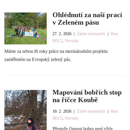
Ohlédnutí za naší prací
v Zeleném pásu
27. 2. 2026
|
Žádné komentáře
|
Best
BELT
,
Novinky
Máme za sebou tři roky práce na mezinárodním projektu
zaměřeném na Evropský zelený pás.
Mapování bobřích stop
na říčce Koubě
10. 2. 2026
|
Žádné komentáře
|
Best
BELT
,
Novinky
Přestože činnost bobra není vždy